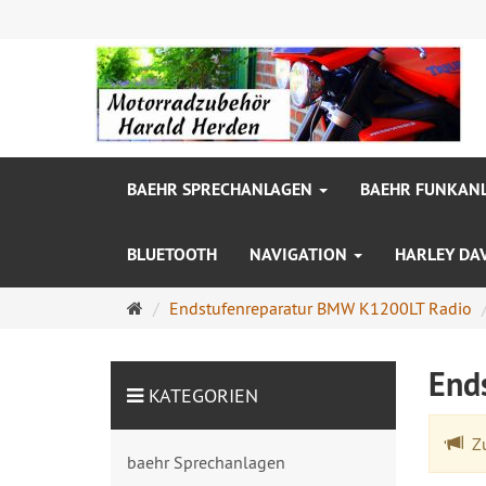
BAEHR SPRECHANLAGEN
BAEHR FUNKAN
BLUETOOTH
NAVIGATION
HARLEY DA
Startseite
Endstufenreparatur BMW K1200LT Radio
End
KATEGORIEN
Zu
baehr Sprechanlagen