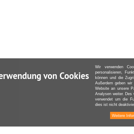
Wir verwenden Coo
erwendung von Cookies
personalisieren, Fun
können und die Zugri
Außerdem geben wir I
Website an unsere Pa
Analysen weiter. Des 
verwendet um die Fu
dies ist nicht deaktivie
Weitere Info