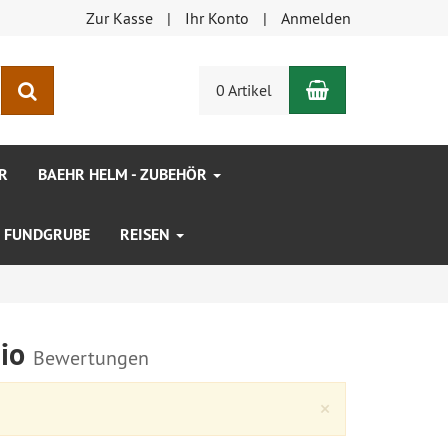
Zur Kasse
Ihr Konto
Anmelden
Warenkorb
Suchen
0 Artikel
R
BAEHR HELM - ZUBEHÖR
FUNDGRUBE
REISEN
dio
Bewertungen
Close
×