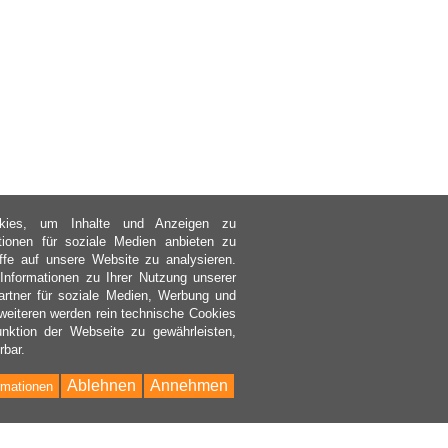
kies, um Inhalte und Anzeigen zu
ktionen für soziale Medien anbieten zu
ffe auf unsere Website zu analysieren.
nformationen zu Ihrer Nutzung unserer
rtner für soziale Medien, Werbung und
weiteren werden rein technische Cookies
nktion der Webseite zu gewährleisten,
rbar.
Ablehnen
Annehmen
rmationen