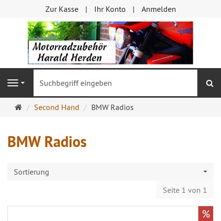
Zur Kasse
Ihr Konto
Anmelden
S
Navigation
Startseite
Second Hand
BMW Radios
BMW Radios
Sortierung
Seite 1 von 1
%