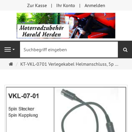
Zur Kasse
Ihr Konto
Anmelden
S
Navigation
Startseite
KT-VKL-0701 Verlegekabel Helmanschluss, 5p ...