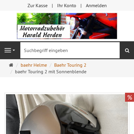
Zur Kasse
Ihr Konto
Anmelden
S
Navigation
Startseite
baehr Helme
Baehr Touring 2
baehr Touring 2 mit Sonnenblende
%