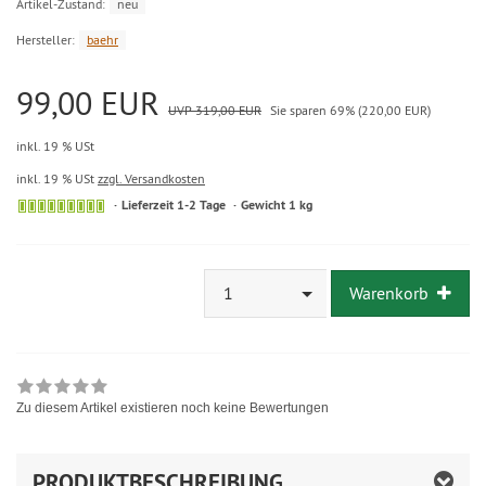
Artikel-Zustand:
neu
Hersteller:
baehr
99,00 EUR
UVP 319,00 EUR
Sie sparen 69% (220,00 EUR)
inkl. 19 % USt
inkl. 19 % USt
zzgl. Versandkosten
Sofort
Lieferzeit 1-2 Tage
Gewicht 1 kg
versandfähig,
ausreichende
Stückzahl
1
Warenkorb
Zu diesem Artikel existieren noch keine Bewertungen
PRODUKTBESCHREIBUNG